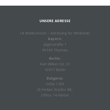
UNSERE ADRESSE
LR Mediconsult – Beratung für Mediziner
Bayern:
Jägerstraße 1
95349 Thurnau
Berlin:
Karl-Wilker-Str. 21
10317 Berlin
Bulgaria:
Sofia 1700
Ul.Yordan Yosifov 8B,
Office 14-Parter