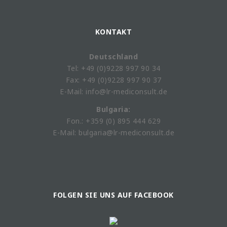
KONTAKT
Deutschland
Tel: +49 (0)9228 997 90 34
Fax: +49 (0)9228 997 90 37
E-Mail: info@lr-mediconsult.de
Bulgaria:
Fon.: +359 (0) 895 444 629
E-Mail: bulgaria@lr-mediconsult.de
FOLGEN SIE UNS AUF FACEBOOK