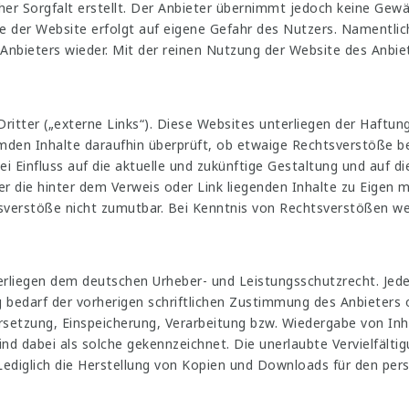
r Sorgfalt erstellt. Der Anbieter übernimmt jedoch keine Gewähr 
lte der Website erfolgt auf eigene Gefahr des Nutzers. Namentl
Anbieters wieder. Mit der reinen Nutzung der Website des Anbie
tter („externe Links“). Diese Websites unterliegen der Haftung 
emden Inhalte daraufhin überprüft, ob etwaige Rechtsverstöße 
lei Einfluss auf die aktuelle und zukünftige Gestaltung und auf d
er die hinter dem Verweis oder Link liegenden Inhalte zu Eigen m
sverstöße nicht zumutbar. Bei Kenntnis von Rechtsverstößen wer
nterliegen dem deutschen Urheber- und Leistungsschutzrecht. Je
bedarf der vorherigen schriftlichen Zustimmung des Anbieters od
bersetzung, Einspeicherung, Verarbeitung bzw. Wiedergabe von In
nd dabei als solche gekennzeichnet. Die unerlaubte Vervielfälti
 Lediglich die Herstellung von Kopien und Downloads für den per