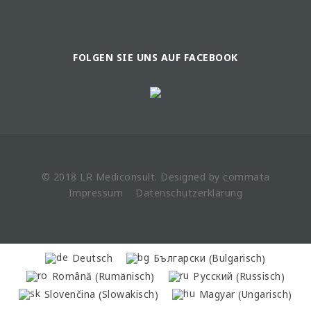
FOLGEN SIE UNS AUF FACEBOOK
© 2018 LR
Mediconsult
. Designed by
commata
Impressum
Datenschutzerklärung
Bulgarisch
Deutsch
Български
(
)
Rumänisch
Russisch
Română
Русский
(
)
(
)
Slowakisch
Ungarisch
Slovenčina
Magyar
(
)
(
)